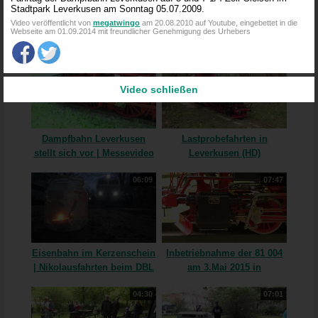
Stadtpark Leverkusen am Sonntag 05.07.2009.
Video veröffentlicht von
megatwingo
am 20.08.2010 auf Youtube, eingebettet in die
Adventsfahrtage der
Winterdampf im
Webseite am 01.09.2014 mit freundlicher Genehmigung des Urhebers
Dampfbahn Leverkusen in
Leverkusener Stadtpark
den Jahren 2016 bis 2018
14:44
06:03
und 2022
Video schließen
Dampfbahn Leverkusen
Lastprobefahrten in
stellt sich vor | Messevideo
Leverkusen (HD)
2016 (HD)
06:09
07:47
Eisenbahn im Kerzenschein
Inbetriebnahme der 81 004
| Nikolausfahrten beim DBL
am 3.Mai 2015 in
(HD)
Leverkusen
04:30
07:01