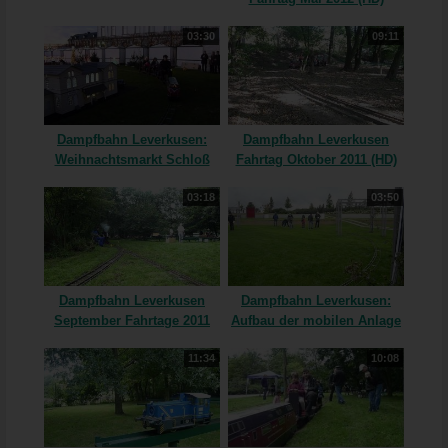
03:30
09:11
Dampfbahn Leverkusen:
Dampfbahn Leverkusen
Weihnachtsmarkt Schloß
Fahrtag Oktober 2011 (HD)
Bensberg 2011 (HD)
03:18
03:50
Dampfbahn Leverkusen
Dampfbahn Leverkusen:
September Fahrtage 2011
Aufbau der mobilen Anlage
(HD)
(Zeitraffer) (HD)
11:34
10:08