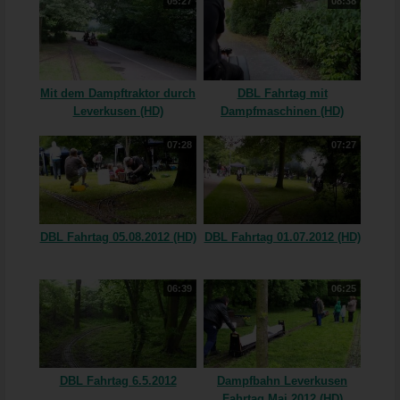
05:27
08:38
Mit dem Dampftraktor durch
DBL Fahrtag mit
Leverkusen (HD)
Dampfmaschinen (HD)
07:28
07:27
DBL Fahrtag 05.08.2012 (HD)
DBL Fahrtag 01.07.2012 (HD)
06:39
06:25
DBL Fahrtag 6.5.2012
Dampfbahn Leverkusen
Fahrtag Mai 2012 (HD)