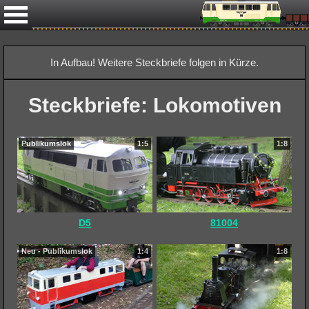
Näc
In Aufbau! Weitere Steckbriefe folgen in Kürze.
Steckbriefe: Lokomotiven
Publikumslok
1:5
1:8
D5
81004
Neu - Publikumslok
1:4
1:8