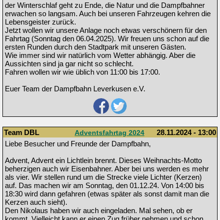
der Winterschlaf geht zu Ende, die Natur und die Dampfbahner
erwachen so langsam. Auch bei unseren Fahrzeugen kehren die
Lebensgeister zurück.
Jetzt wollen wir unsere Anlage noch etwas verschönern für den
Fahrtag (Sonntag den 06.04.2025). Wir freuen uns schon auf die
ersten Runden durch den Stadtpark mit unseren Gästen.
Wie immer sind wir natürlich vom Wetter abhängig. Aber die
Aussichten sind ja gar nicht so schlecht.
Fahren wollen wir wie üblich von 11:00 bis 17:00.
Euer Team der Dampfbahn Leverkusen e.V.
Team DBL
28.11.2024 - 13:00
Adventsfahrtag 2024
Liebe Besucher und Freunde der Dampfbahn,
Advent, Advent ein Lichtlein brennt. Dieses Weihnachts-Motto
beherzigen auch wir Eisenbahner. Aber bei uns werden es mehr
als vier. Wir stellen rund um die Strecke viele Lichter (Kerzen)
auf. Das machen wir am Sonntag, den 01.12.24. Von 14:00 bis
18:30 wird dann gefahren (etwas später als sonst damit man die
Kerzen auch sieht).
Den Nikolaus haben wir auch eingeladen. Mal sehen, ob er
kommt. Vielleicht kann er einen Zug früher nehmen und schon