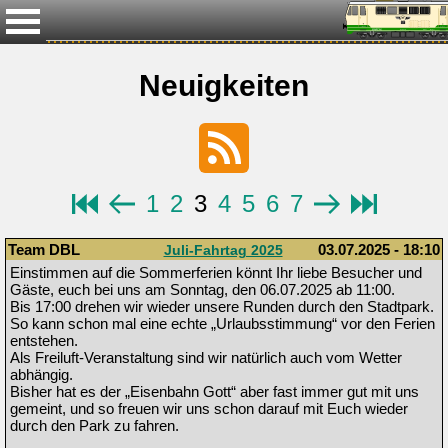
Neuigkeiten
1
2
3
4
5
6
7
Team DBL
03.07.2025 - 18:10
Juli-Fahrtag 2025
Einstimmen auf die Sommerferien könnt Ihr liebe Besucher und
Gäste, euch bei uns am Sonntag, den 06.07.2025 ab 11:00.
Bis 17:00 drehen wir wieder unsere Runden durch den Stadtpark.
So kann schon mal eine echte „Urlaubsstimmung“ vor den Ferien
entstehen.
Als Freiluft-Veranstaltung sind wir natürlich auch vom Wetter
abhängig.
Bisher hat es der „Eisenbahn Gott“ aber fast immer gut mit uns
gemeint, und so freuen wir uns schon darauf mit Euch wieder
durch den Park zu fahren.