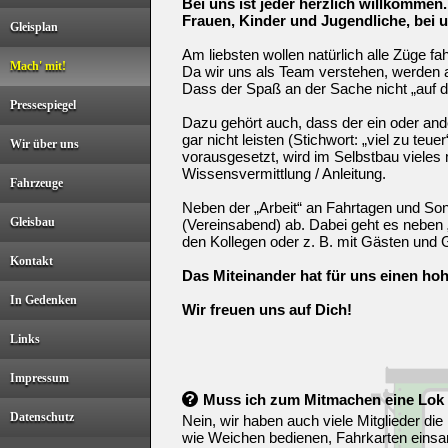
Bei uns ist jeder herzlich willkommen
Frauen, Kinder und Jugendliche, bei un
Gleisplan
Am liebsten wollen natürlich alle Züge f
Mach' mit!
Da wir uns als Team verstehen, werden a
Dass der Spaß an der Sache nicht „auf de
Pressespiegel
Dazu gehört auch, dass der ein oder ander
gar nicht leisten (Stichwort: „viel zu t
Wir über uns
vorausgesetzt, wird im Selbstbau vieles m
Wissensvermittlung / Anleitung.
Fahrzeuge
Neben der „Arbeit“ an Fahrtagen und Son
Gleisbau
(Vereinsabend) ab. Dabei geht es neben 
den Kollegen oder z. B. mit Gästen und 
Kontakt
Das Miteinander hat für uns einen ho
In Gedenken
Wir freuen uns auf Dich!
Links
Impressum
Muss ich zum Mitmachen eine Lok
Datenschutz
Nein, wir haben auch viele Mitglieder die
wie Weichen bedienen, Fahrkarten einsa