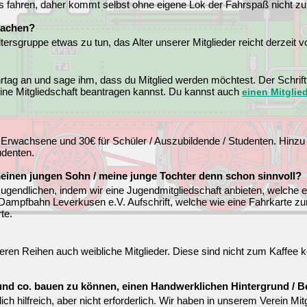
 fahren, daher kommt selbst ohne eigene Lok der Fahrspaß nicht zu
 machen?
ltersgruppe etwas zu tun, das Alter unserer Mitglieder reicht derzeit v
hrtag an und sage ihm, dass du Mitglied werden möchtest. Der Schrif
ine Mitgliedschaft beantragen kannst. Du kannst auch
einen Mitglie
für Erwachsene und 30€ für Schüler / Auszubildende / Studenten. H
udenten.
 meinen jungen Sohn / meine junge Tochter denn schon sinnvoll?
 Jugendlichen, indem wir eine Jugendmitgliedschaft anbieten, welche 
 Dampfbahn Leverkusen e.V. Aufschrift, welche wie eine Fahrkarte zum
te.
ren Reihen auch weibliche Mitglieder. Diese sind nicht zum Kaffee k
und co. bauen zu können, einen Handwerklichen Hintergrund / B
ich hilfreich, aber nicht erforderlich. Wir haben in unserem Verein Mit