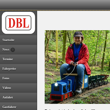
Startseite
News
0
Termine
Fahrpreise
Fotos
Videos
Anfahrt
Gastfahrer