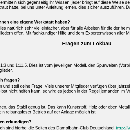
rmitteln sich gegenseitig ihr Wissen, jeder bringt auf diese Weise se
raut hätte, bei uns unter Anleitung lernen, dies sicher auszuführen. 
nnen eine eigene Werkstatt haben?
 natürlich sehr viel einfacher, aber für alle Arbeiten für die der heim
liedern offen. Mit fachkundiger Hilfe und dem Expertenwissen aller Mi
Fragen zum Lokbau
:3 und 1:11,5. Dies ist vom jeweiligen Modell, den Spurweiten (Vor
lieder.
ch fragen?
n und stell deine Frage. Viele unserer Mitglieder verfügen über jahrze
st nicht helfen kann, so wird es jedoch in der Regel jemanden im V
n, das Stabil genug ist. Das kann Kunststoff, Holz oder eben Metall 
n reibungsloser Betrieb auf der Anlage möglich ist.
men erkundigen?
reich sind hierbei die Seiten des Dampfbahn-Club Deutschland:
http:/