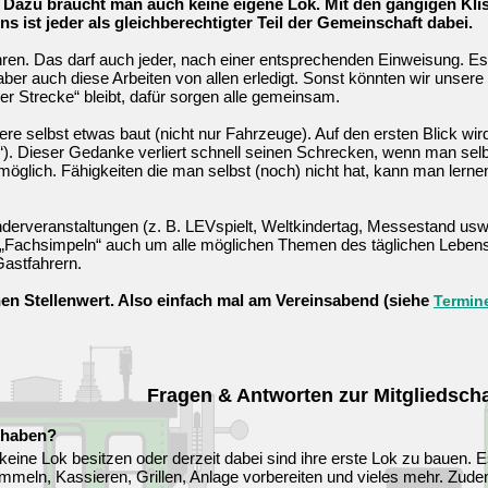
. Dazu braucht man auch keine eigene Lok. Mit den gängigen Klis
s ist jeder als gleichberechtigter Teil der Gemeinschaft dabei.
ahren. Das darf auch jeder, nach einer entsprechenden Einweisung. Es 
ber auch diese Arbeiten von allen erledigt. Sonst könnten wir unsere
r Strecke“ bleibt, dafür sorgen alle gemeinsam.
e selbst etwas baut (nicht nur Fahrzeuge). Auf den ersten Blick wird 
euer“). Dieser Gedanke verliert schnell seinen Schrecken, wenn man 
öglich. Fähigkeiten die man selbst (noch) nicht hat, kann man lernen.
derveranstaltungen (z. B. LEVspielt, Weltkindertag, Messestand usw
„Fachsimpeln“ auch um alle möglichen Themen des täglichen Lebens.
Gastfahrern.
hen Stellenwert. Also einfach mal am Vereinsabend (siehe
Termin
Fragen & Antworten zur Mitgliedscha
 haben?
 keine Lok besitzen oder derzeit dabei sind ihre erste Lok zu bauen. E
mmeln, Kassieren, Grillen, Anlage vorbereiten und vieles mehr. Zud