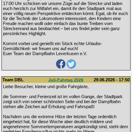
17:00 Uhr schicken wir unsere Züge auf die Strecke und laden
euch herzlich zur Mitfahrt ein, damit ihr den Stadtpark mal aus
einer völlig neuen Perspektive entdecken könnt. Egal, ob ihr euch
für die Technik der Lokomotiven interessiert, den Kindern eine
Freude machen wollt oder einfach das bunte Treiben vom
Streckenrand aus beobachtet – bei uns findet jeder sein ganz
persönliches Highlight.
Kommt vorbei und genießt ein Stück echte Urlaubs-
Gemütlichkeit- wir freuen uns auf euch!
Euer Team der Dampfbahn Leverkusen e.V.
Team DBL
29.06.2026 - 17:50
Juli-Fahrtag 2026
Liebe Besucher, kleine und große Fahrgäste,
die Sommer- und Ferienzeit ist im vollen Gange, der Stadtpark
zeigt sich von seiner schönsten Seite und bei der Dampfbahn
stehen alle Zeichen auf Erholung und Fahrspaß!
Nachdem uns die extreme Hitze der letzten Tage ordentlich
eingeheizt hat, für diese Woche aber deutlich mildere und
angenehmere Sommertemperaturen angekündigt sind, steht dem
perfekten Familienausflug nichts mehr im Wege.