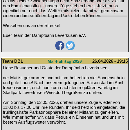
Ob als kleiner Zwischenstopp beim Spaziergang oder als Ziel für
den Familienausflug – unsere Züge stehen bereit. Jetzt muss
eigentlich nur noch das Wetter mitspielen, damit wir gemeinsam
einen rundum schönen Tag im Park erleben können.
Wir sehen uns an der Strecke!
Euer Team der Dampfbahn Leverkusen e.V.
Team DBL
26.04.2026 - 19:15
Mai-Fahrtag 2026
Liebe Besucher und Gäste der Dampfbahn Leverkusen,
der Mai ist gekommen und mit ihm hoffentlich viel Sonnenschein
und gute Laune! Nach unserem gelungenen Saisonstart im April
freuen wir uns, euch nun zum nächsten regulären Fahrtag im
Stadtpark Leverkusen-Wiesdorf begrüßen zu dürfen.
Am Sonntag, den 03.05.2026, drehen unsere Züge wieder von
11:00 bis 17:00 Uhr ihre Runden. Ihr seid herzlich eingeladen, die
frühlingshafte Parkatmosphäre bei einer Mitfahrt zu genießen.
Wie immer hoffen wir, dass Petrus ein Einsehen hat und uns mit
bestem Ausflugswetter verwöhnt.