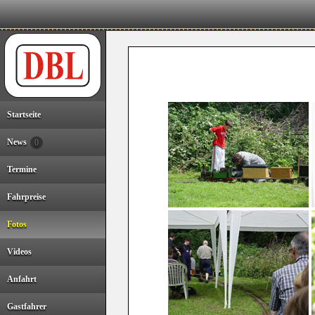
Startseite
News
0
Termine
Fahrpreise
Fotos
Videos
Anfahrt
Gastfahrer