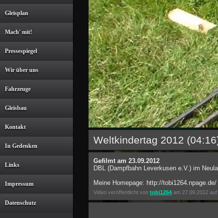
Gleisplan
Mach' mit!
Lastprobefahrten in
Ei
Leverkusen (HD)
Pressespiegel
08:16
Wir über uns
Fahrzeuge
Gleisbau
Ein dampfiges Jahr 2013 in
Kontakt
Leverkusen
Weltkindertag 2012 (04:16
In Gedenken
08:38
Gefilmt am 23.09.2012
Links
DBL (Dampfbahn Leverkusen e.V.) im Neula
Meine Homepage: http://tobi1264.npage.de/
Impressum
Video veröffentlicht von
tobi1264
am 27.09.2012 auf 
Datenschutz
DBL Fahrtag mit
DB