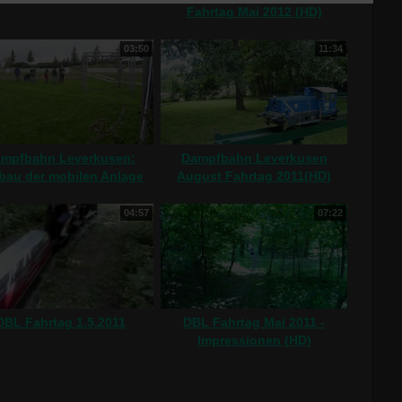
Fahrtag Mai 2012 (HD)
03:50
11:34
mpfbahn Leverkusen:
Dampfbahn Leverkusen
bau der mobilen Anlage
August Fahrtag 2011(HD)
(Zeitraffer) (HD)
04:57
07:22
DBL Fahrtag 1.5.2011
DBL Fahrtag Mai 2011 -
Impressionen (HD)