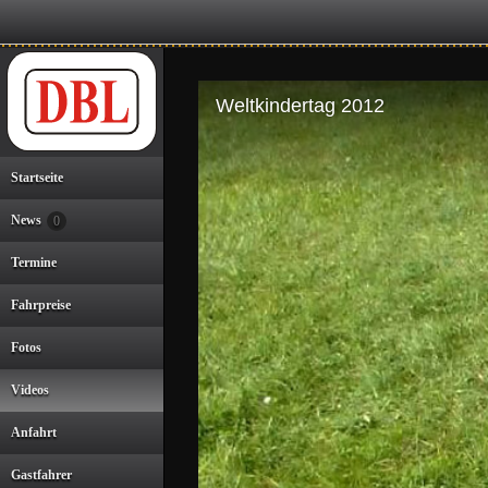
Weltkindertag 2012
Startseite
News
0
22:45
Termine
Fahrpreise
Fotos
Erster Einsatz der 699.02 vor
Videos
Publikumszügen bei der
W
Dampfbahn Leverkusen am
vo
Anfahrt
5.Mai 2024
06:03
Gastfahrer