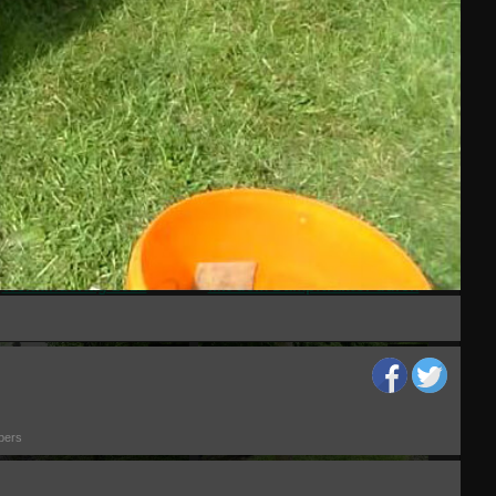
 neue in Leverkusen - 81
Die Dampfbahn Leverkusen
004 (HD)
e.V. stellt sich vor (HD)
04:16
05:27
Weltkindertag 2012
Mit dem Dampftraktor durch
Leverkusen (HD)
06:39
06:25
bers
DBL Fahrtag 6.5.2012
Dampfbahn Leverkusen