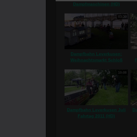
Dampfmaschinen (HD)
03:30
Dampfbahn Leverkusen:
Weihnachtsmarkt Schloß
F
Bensberg 2011 (HD)
10:08
Dampfbahn Leverkusen Juli
D
Fahrtag 2011 (HD)