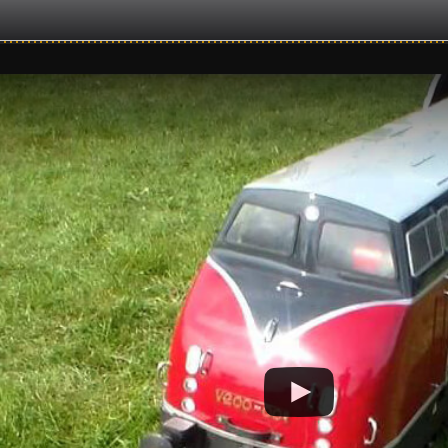
Videos rund um die D
Monat:
Kategorie:
17:34
21:32
Dampfbahn Leverkusen -
Adventsfahrtage der
Wint
erksprobefahrt der 699.02
Dampfbahn Leverkusen in
n Thomas Adler am 7.April
den Jahren 2016 bis 2018 und
2024
2022
06:09
07:47