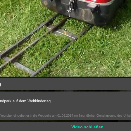
senbahn im Kerzenschein |
Inbetriebnahme der 81 004 am
Die
Nikolausfahrten beim DBL
3.Mai 2015 in Leverkusen
(HD)
09:58
01:22
Dampfbahn Leverkusen
Die Brohltalbahn D5 bei den
Fahrtag Mai 2013
Dampfbahnern in Leverkusen
)
07:28
07:27
ndpark auf dem Weltkindertag
Youtube, eingebettet in die Webseite am 01.09.2014 mit freundlicher Genehmigung des Urhe
Video schließen
L Fahrtag 05.08.2012 (HD)
DBL Fahrtag 01.07.2012 (HD)