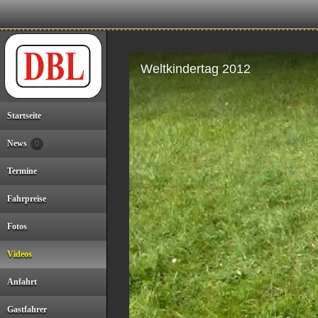
Weltkindertag 2012
Startseite
News
0
22:45
Termine
Fahrpreise
Fotos
Erster Einsatz der 699.02 vor
Videos
Publikumszügen bei der
W
Dampfbahn Leverkusen am
vo
Anfahrt
5.Mai 2024
06:03
Gastfahrer