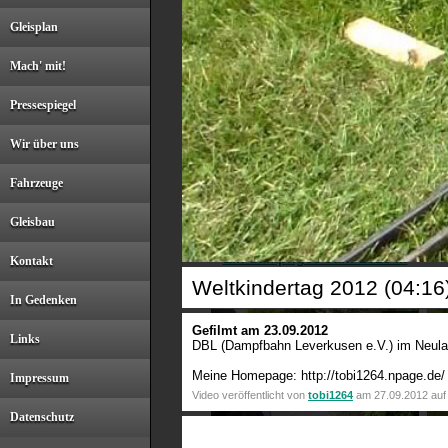
Gleisplan
Mach' mit!
Lastprobefahrten in
Ei
Leverkusen (HD)
Pressespiegel
08:16
Wir über uns
Fahrzeuge
Gleisbau
Ein dampfiges Jahr 2013 in
Kontakt
Leverkusen
Weltkindertag 2012 (04:16
In Gedenken
08:38
Gefilmt am 23.09.2012
Links
DBL (Dampfbahn Leverkusen e.V.) im Neula
Meine Homepage: http://tobi1264.npage.de/
Impressum
Video veröffentlicht von
tobi1264
am 27.09.2012 auf 
Datenschutz
DBL Fahrtag mit
DB