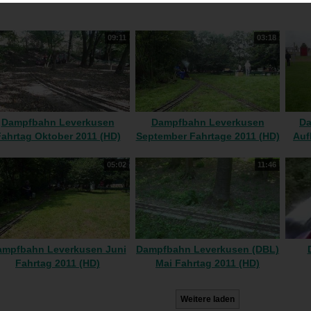
09:11
03:18
Dampfbahn Leverkusen
Dampfbahn Leverkusen
Da
ahrtag Oktober 2011 (HD)
September Fahrtage 2011 (HD)
Auf
05:02
11:46
ampfbahn Leverkusen Juni
Dampfbahn Leverkusen (DBL)
Fahrtag 2011 (HD)
Mai Fahrtag 2011 (HD)