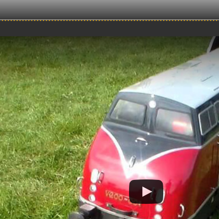
Videos rund um die D
Monat:
Kategorie:
17:34
21:32
Dampfbahn Leverkusen -
Adventsfahrtage der
Wint
erksprobefahrt der 699.02
Dampfbahn Leverkusen in
n Thomas Adler am 7.April
den Jahren 2016 bis 2018 und
2024
2022
06:09
07:47