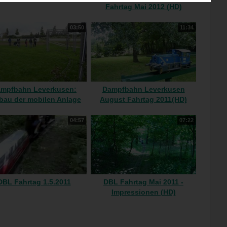
Fahrtag Mai 2012 (HD)
03:50
11:34
mpfbahn Leverkusen:
Dampfbahn Leverkusen
bau der mobilen Anlage
August Fahrtag 2011(HD)
(Zeitraffer) (HD)
04:57
07:22
DBL Fahrtag 1.5.2011
DBL Fahrtag Mai 2011 -
Impressionen (HD)