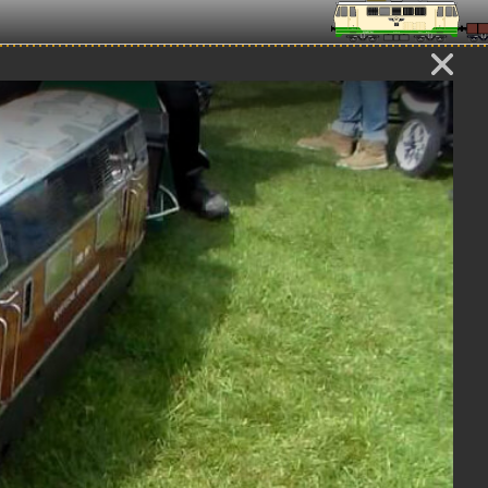
BL
11:43
14:44
erdampf im Leverkusener
Dampfbahn Leverkusen stellt
Stadtpark
sich vor | Messevideo 2016
(HD)
04:30
07:01