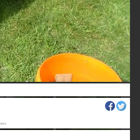
 neue in Leverkusen - 81
Die Dampfbahn Leverkusen
004 (HD)
e.V. stellt sich vor (HD)
04:16
05:27
Weltkindertag 2012
Mit dem Dampftraktor durch
Leverkusen (HD)
06:39
06:25
bers
DBL Fahrtag 6.5.2012
Dampfbahn Leverkusen