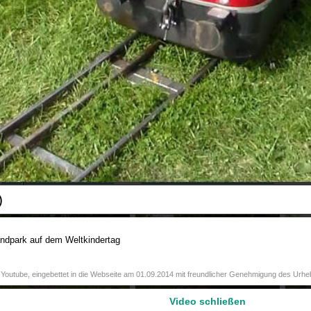
senbahn im Kerzenschein |
Inbetriebnahme der 81 004 am
Die
Nikolausfahrten beim DBL
3.Mai 2015 in Leverkusen
(HD)
09:58
01:22
Dampfbahn Leverkusen
Die Brohltalbahn D5 bei den
Fahrtag Mai 2013
Dampfbahnern in Leverkusen
)
07:28
07:27
ndpark auf dem Weltkindertag
Youtube, eingebettet in die Webseite am 01.09.2014 mit freundlicher Genehmigung des Urhe
Video schließen
L Fahrtag 05.08.2012 (HD)
DBL Fahrtag 01.07.2012 (HD)