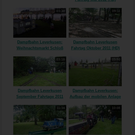
03:30
09:11
Dampfbahn Leverkusen:
Dampfbahn Leverkusen
Weihnachtsmarkt Schloß
Fahrtag Oktober 2011 (HD)
Bensberg 2011 (HD)
03:18
03:50
Dampfbahn Leverkusen
Dampfbahn Leverkusen:
September Fahrtage 2011
Aufbau der mobilen Anlage
(HD)
(Zeitraffer) (HD)
11:34
10:08