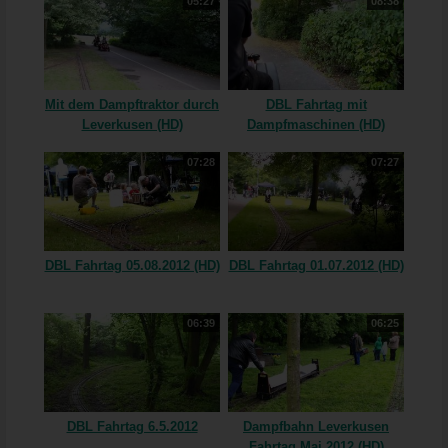
05:27
08:38
Mit dem Dampftraktor durch
DBL Fahrtag mit
Leverkusen (HD)
Dampfmaschinen (HD)
07:28
07:27
DBL Fahrtag 05.08.2012 (HD)
DBL Fahrtag 01.07.2012 (HD)
06:39
06:25
DBL Fahrtag 6.5.2012
Dampfbahn Leverkusen
Fahrtag Mai 2012 (HD)