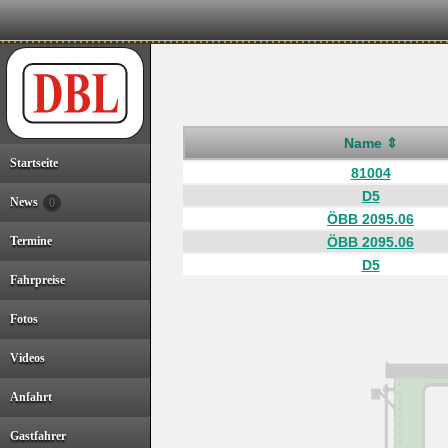
Name ⇕
Startseite
81004
D5
News
0
ÖBB 2095.06
Termine
ÖBB 2095.06
D5
Fahrpreise
Fotos
Videos
Anfahrt
Gastfahrer