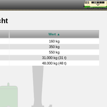
cht
Wert ▲
160 kg
350 kg
550 kg
31.000 kg (31 t)
48.000 kg (48 t)