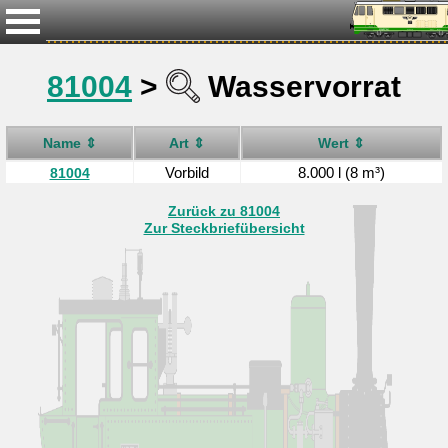
81004
>
Wasservorrat
Name ⇕
Art ⇕
Wert ⇕
Vorbild
8.000 l (8 m³)
81004
Zurück zu 81004
Zur Steckbriefübersicht